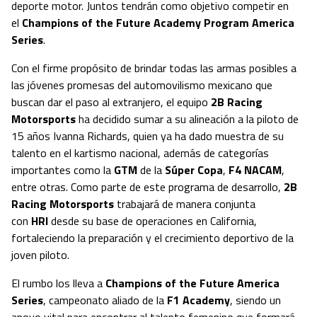
deporte motor. Juntos tendrán como objetivo competir en
el
Champions of the Future Academy Program America
Series
.
Con el firme propósito de brindar todas las armas posibles a
las jóvenes promesas del automovilismo mexicano que
buscan dar el paso al extranjero, el equipo
2B Racing
Motorsports
ha decidido sumar a su alineación a la piloto de
15 años Ivanna Richards, quien ya ha dado muestra de su
talento en el kartismo nacional, además de categorías
importantes como la
GTM
de la
Súper Copa
,
F4 NACAM
,
entre otras. Como parte de este programa de desarrollo,
2B
Racing Motorsports
trabajará de manera conjunta
con
HRI
desde su base de operaciones en California,
fortaleciendo la preparación y el crecimiento deportivo de la
joven piloto.
El rumbo los lleva a
Champions of the Future America
Series
, campeonato aliado de la
F1 Academy
, siendo un
apoyo vital para encontrar al talento femenino que formará